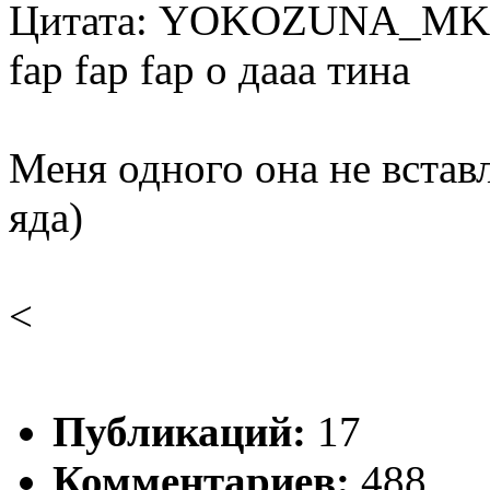
Цитата: YOKOZUNA_MK
fap fap fap о дааа тина
Меня одного она не встав
яда)
<
Публикаций:
17
Комментариев:
488