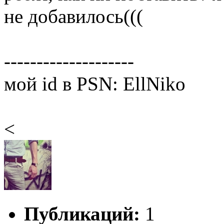
не добавилось(((
--------------------
мой id в PSN: EllNiko
<
Публикаций:
1