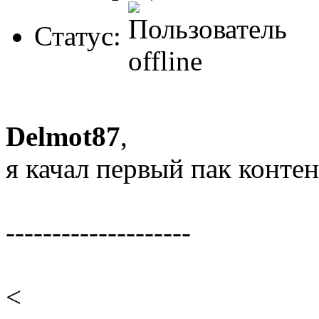
Статус:
Delmot87
,
я качал первый пак конте
--------------------
<