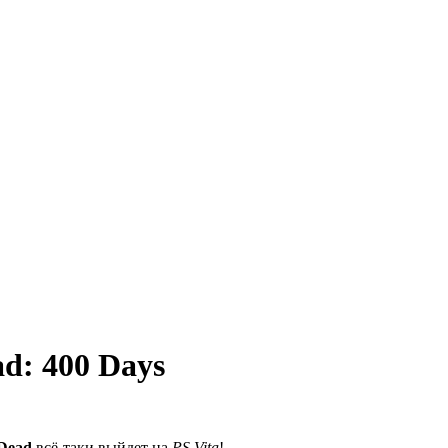
d: 400 Days
Dead
всё-таки выйдет на
PS Vita
!