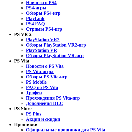
Новости о PS4
PS4-игры
Обзоры PS4-игр
PlayLink
PS4 FAQ
Стримы PS4-игр
PS VR 2
PlayStation VR2
Обзоры PlayStation VR2-игр
PlayStation VR
Обзоры PlayStation VR-игр
PS Vita
Новости о PS Vita
PS Vita-игры
Обзоры PS Vita-игр
PS Mobile
FAQ по PS Vita
Трофеи
Прохождения PS Vita-игр
Дополнения DLC
PS Store
PS Plus
Акции и скидки
Прошивки
Официальные прошивки для PS Vita