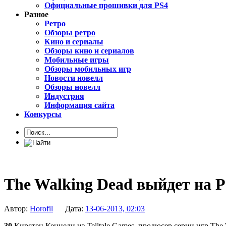
Официальные прошивки для PS4
Разное
Ретро
Обзоры ретро
Кино и сериалы
Обзоры кино и сериалов
Мобильные игры
Обзоры мобильных игр
Новости новелл
Обзоры новелл
Индустрия
Информация сайта
Конкурсы
The Walking Dead выйдет на PS
Автор:
Horofil
Дата:
13-06-2013, 02:03
30
Кирстен Кеннеди из Telltale Games, продюсер серии игр The