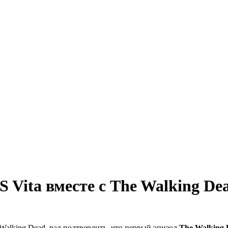
 Vita вместе с The Walking Dea
 Walking Dead, рад подтвердить, что первый эпизод
The Walking 