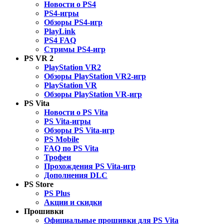
Новости о PS4
PS4-игры
Обзоры PS4-игр
PlayLink
PS4 FAQ
Стримы PS4-игр
PS VR 2
PlayStation VR2
Обзоры PlayStation VR2-игр
PlayStation VR
Обзоры PlayStation VR-игр
PS Vita
Новости о PS Vita
PS Vita-игры
Обзоры PS Vita-игр
PS Mobile
FAQ по PS Vita
Трофеи
Прохождения PS Vita-игр
Дополнения DLC
PS Store
PS Plus
Акции и скидки
Прошивки
Официальные прошивки для PS Vita