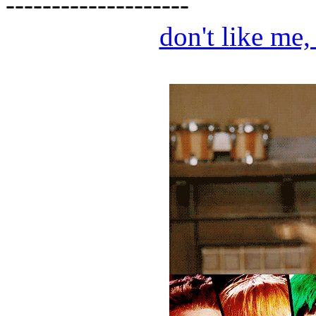
--------------------
don't like me,