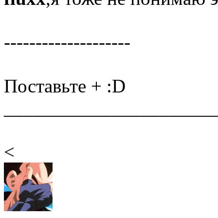
--------------------
Поставьте + :D
______________________
<