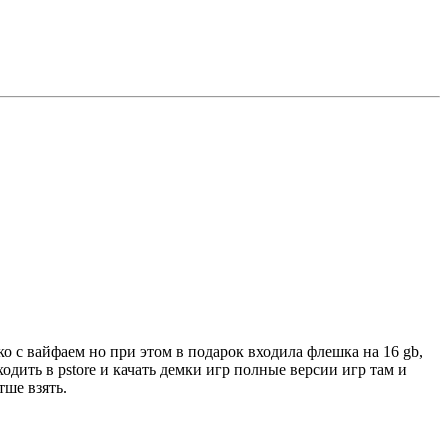
ко с вайфаем но при этом в подарок входила флешка на 16 gb,
одить в pstore и качать демки игр полные версии игр там и
тше взять.