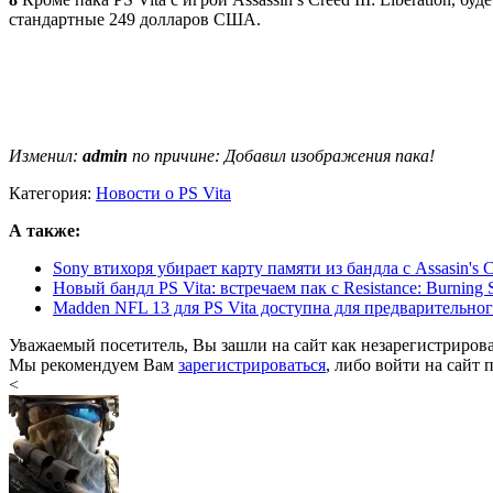
стандартные 249 долларов США.
Изменил:
admin
по причине: Добавил изображения пака!
Категория:
Новости о PS Vita
А также:
Sony втихоря убирает карту памяти из бандла с Assasin's Cr
Новый бандл PS Vita: встречаем пак с Resistance: Burning 
Madden NFL 13 для PS Vita доступна для предварительного з
Уважаемый посетитель, Вы зашли на сайт как незарегистриров
Мы рекомендуем Вам
зарегистрироваться
, либо войти на сайт 
<