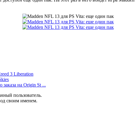
eed 3 Liberation
Skies
аказа на Origin St ...
анный пользователь.
под своим именем.