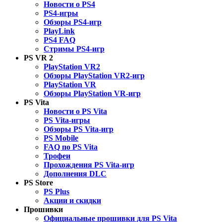
Новости о PS4
PS4-игры
Обзоры PS4-игр
PlayLink
PS4 FAQ
Стримы PS4-игр
PS VR 2
PlayStation VR2
Обзоры PlayStation VR2-игр
PlayStation VR
Обзоры PlayStation VR-игр
PS Vita
Новости о PS Vita
PS Vita-игры
Обзоры PS Vita-игр
PS Mobile
FAQ по PS Vita
Трофеи
Прохождения PS Vita-игр
Дополнения DLC
PS Store
PS Plus
Акции и скидки
Прошивки
Официальные прошивки для PS Vita