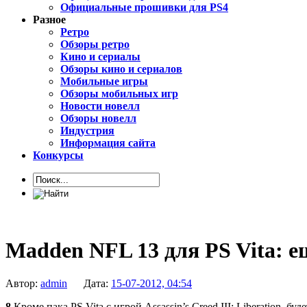
Официальные прошивки для PS4
Разное
Ретро
Обзоры ретро
Кино и сериалы
Обзоры кино и сериалов
Мобильные игры
Обзоры мобильных игр
Новости новелл
Обзоры новелл
Индустрия
Информация сайта
Конкурсы
Madden NFL 13 для PS Vita: е
Автор:
admin
Дата:
15-07-2012, 04:54
8
Кроме пака PS Vita с игрой Assassin’s Creed III: Liberation, б