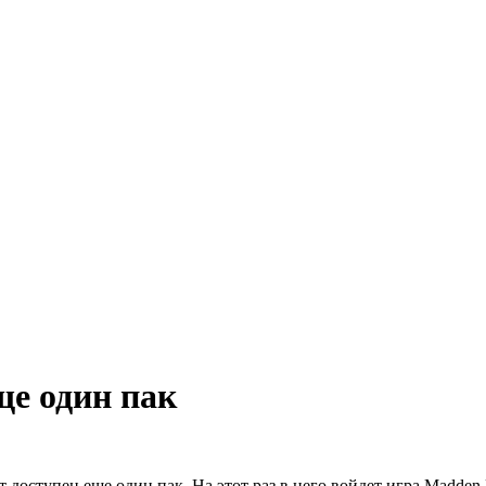
ще один пак
удет доступен еще один пак. На этот раз в него войдет игра Madde