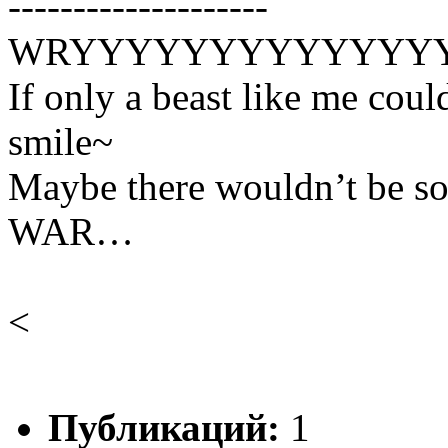
--------------------
WRYYYYYYYYYYYYYYYYY
If only a beast like me co
smile~
Maybe there wouldn’t be 
WAR…
<
Публикаций:
1