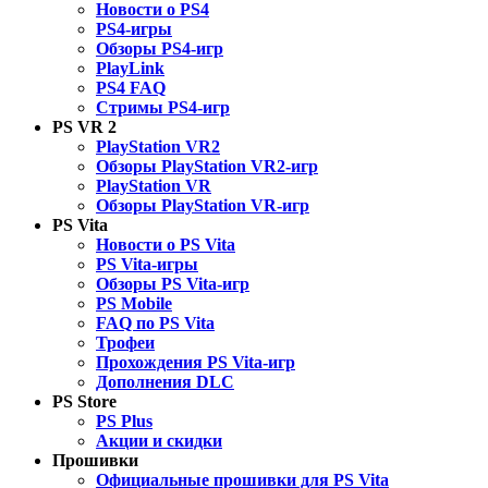
Новости о PS4
PS4-игры
Обзоры PS4-игр
PlayLink
PS4 FAQ
Стримы PS4-игр
PS VR 2
PlayStation VR2
Обзоры PlayStation VR2-игр
PlayStation VR
Обзоры PlayStation VR-игр
PS Vita
Новости о PS Vita
PS Vita-игры
Обзоры PS Vita-игр
PS Mobile
FAQ по PS Vita
Трофеи
Прохождения PS Vita-игр
Дополнения DLC
PS Store
PS Plus
Акции и скидки
Прошивки
Официальные прошивки для PS Vita