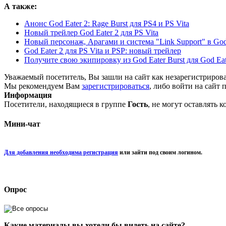
А также:
Анонс God Eater 2: Rage Burst для PS4 и PS Vita
Новый трейлер God Eater 2 для PS Vita
Новый персонаж, Арагами и система "Link Support" в God 
God Eater 2 для PS Vita и PSP: новый трейлер
Получите свою экипировку из God Eater Burst для God Eater
Уважаемый посетитель, Вы зашли на сайт как незарегистриров
Мы рекомендуем Вам
зарегистрироваться
, либо войти на сайт 
Информация
Посетители, находящиеся в группе
Гость
, не могут оставлять 
Мини-чат
Для добавления необходима регистрация
или зайти под своим логином.
Опрос
Какие материалы вы хотели бы видеть на сайте?