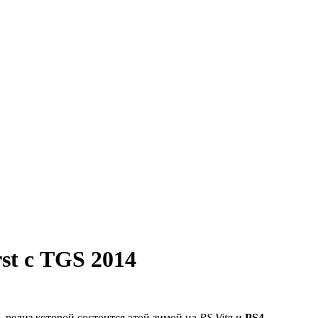
st с TGS 2014
, релиз которой состоится этой зимой на
PS Vita
и
PS4
.