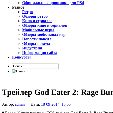
Официальные прошивки для PS4
Разное
Ретро
Обзоры ретро
Кино и сериалы
Обзоры кино и сериалов
Мобильные игры
Обзоры мобильных игр
Новости новелл
Обзоры новелл
Индустрия
Информация сайта
Конкурсы
Трейлер God Eater 2: Rage Bur
Автор:
admin
Дата:
18-09-2014, 15:00
0
Bandai Namco показали TGS-трейлер
God Eater 2: Rage Burst