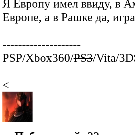
Я Европу имел ввиду, в А
Европе, а в Рашке да, игра
--------------------
PSP/Xbox360/
PS3
/Vita/3
<