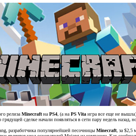
ого релиза
Minecraft
на
PS4
, (а на
PS Vita
игра все еще не вышла)
рядущей сделке начали появляться в сети пару недель назад, но
ojang, разработчика популярнейшей песочницы
Minecraft
, за $2,
лки является уход основателей Mojang из компании. Как сообщал