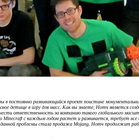
игры в постоянно развивающийся проект поистине монументаль
вое детище в игру для масс. Как вы знаете, Нотч является соз
т нести ответственность за компанию такого глобального масшт
 Minecraft с каждым годом растет и развивается, требует все
м данной проблемы стала продажа Mojang. Нотч продолжит раб