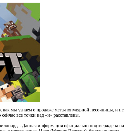
, как мы узнаем о продаже мега-популярной песочницы, и не
 сейчас все точки над «и» расставлены.
5 миллиарда. Данная информация официально подтверждена на
ось в прессе ранее, Нотч (Маркус Перссон), банально устал