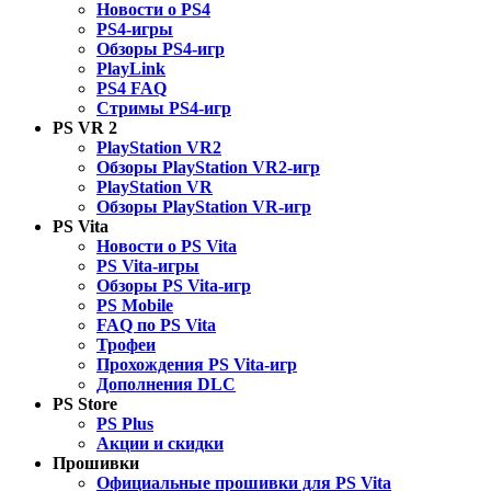
Новости о PS4
PS4-игры
Обзоры PS4-игр
PlayLink
PS4 FAQ
Стримы PS4-игр
PS VR 2
PlayStation VR2
Обзоры PlayStation VR2-игр
PlayStation VR
Обзоры PlayStation VR-игр
PS Vita
Новости о PS Vita
PS Vita-игры
Обзоры PS Vita-игр
PS Mobile
FAQ по PS Vita
Трофеи
Прохождения PS Vita-игр
Дополнения DLC
PS Store
PS Plus
Акции и скидки
Прошивки
Официальные прошивки для PS Vita