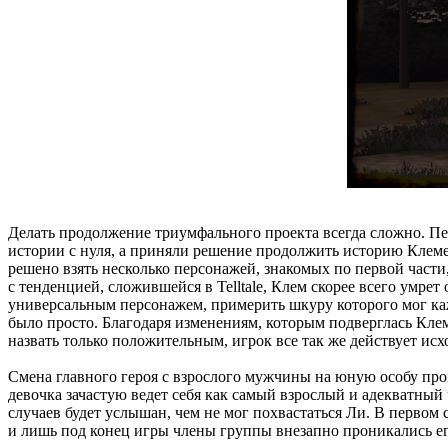
Делать продолжение триумфального проекта всегда сложно. Пере
истории с нуля, а приняли решение продолжить историю Клемен
решено взять несколько персонажей, знакомых по первой части,
с тенденцией, сложившейся в Telltale, Клем скорее всего умрет
универсальным персонажем, примерить шкуру которого мог каж
было просто. Благодаря изменениям, которым подверглась Клем
назвать только положительным, игрок все так же действует исх
Смена главного героя с взрослого мужчины на юную особу произ
девочка зачастую ведет себя как самый взрослый и адекватный 
случаев будет услышан, чем не мог похвастаться Ли. В первом
и лишь под конец игры члены группы внезапно проникались ег