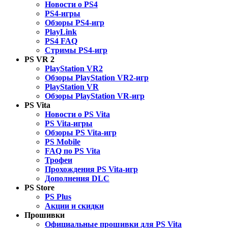
Новости о PS4
PS4-игры
Обзоры PS4-игр
PlayLink
PS4 FAQ
Стримы PS4-игр
PS VR 2
PlayStation VR2
Обзоры PlayStation VR2-игр
PlayStation VR
Обзоры PlayStation VR-игр
PS Vita
Новости о PS Vita
PS Vita-игры
Обзоры PS Vita-игр
PS Mobile
FAQ по PS Vita
Трофеи
Прохождения PS Vita-игр
Дополнения DLC
PS Store
PS Plus
Акции и скидки
Прошивки
Официальные прошивки для PS Vita