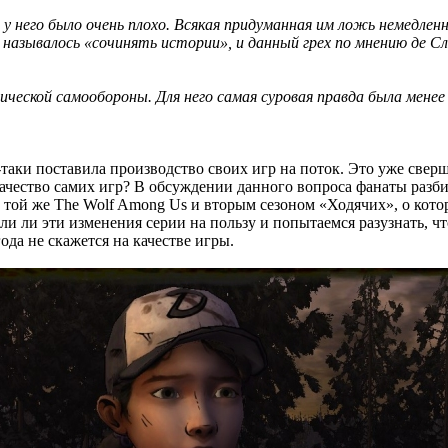
й у него было очень плохо. Всякая придуманная им ложь немедле
то называлось «сочинять истории», и данный грех по мнению де 
мической самообороны. Для него самая суровая правда была менее
е-таки поставила производство своих игр на поток. Это уже све
 качество самих игр? В обсуждении данного вопроса фанаты разби
м той же The Wolf Among Us и вторым сезоном «Ходячих», о кото
ли ли эти изменения серии на пользу и попытаемся разузнать, что
да не скажется на качестве игры.