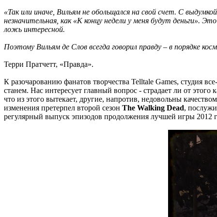
«Так или иначе, Вильям не обольщался на свой счет. С выдумко
незначительная, как «К концу недели у меня будут деньги». Э
ложь интересной.
Поэтому Вильям де Слов всегда говорил правду – в порядке кос
Терри Пратчетт, «Правда».
К разочарованию фанатов творчества Telltale Games, студия вс
станем. Нас интересует главный вопрос - страдает ли от этого
что из этого вытекает, другие, напротив, недовольны качество
изменения претерпел второй сезон
The Walking Dead
, послужи
регулярный выпуск эпизодов продолжения лучшей игры 2012 го