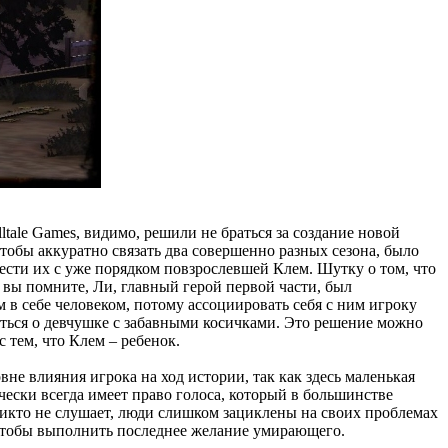
ltale Games, видимо, решили не браться за создание новой
тобы аккуратно связать два совершенно разных сезона, было
вести их с уже порядком повзрослевшей Клем. Шутку о том, что
ли вы помните, Ли, главный герой первой части, был
в себе человеком, потому ассоциировать себя с ним игроку
иться о девчушке с забавными косичками. Это решение можно
 тем, что Клем – ребенок.
не влияния игрока на ход истории, так как здесь маленькая
чески всегда имеет право голоса, который в большинстве
 никто не слушает, люди слишком зациклены на своих проблемах
, чтобы выполнить последнее желание умирающего.