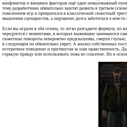
конфликтов и внешних факторов ещё один немаловажный пункти
тему разработчики обязательно захотят развить в третьем сезо
поколением игр и превратился в классический сюжетный тригге
мышления сценаристов, а ощущение долга заботиться о ком-то е
Если вы играли в оба сезона, то легко разгадаете формулу, по
чередуются с моментами, в которых выжившие занимаются сам
сюжетные повороты невероятно предсказуемы, смерти глупые, а 
в следующем он обязательно умрет. А анализ собственных пос
истеричное поведение и притянутая за уши нравственность. Да
горькую правду или использовать ложь во спасение. Но в основ