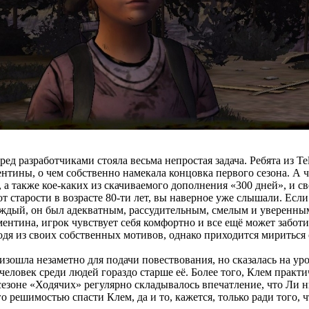
д разработчиками стояла весьма непростая задача. Ребята из Tel
тины, о чем собственно намекала концовка первого сезона. А ч
 а также кое-каких из скачиваемого дополнения «300 дней», и с
 от старости в возрасте 80-ти лет, вы наверное уже слышали. Ес
дый, он был адекватным, рассудительным, смелым и уверенным 
ентина, игрок чувствует себя комфортно и все ещё может забот
одя из своих собственных мотивов, однако приходится мириться с
ошла незаметно для подачи повествования, но сказалась на уров
человек среди людей гораздо старше её. Более того, Клем практи
 сезоне «Ходячих» регулярно складывалось впечатление, что Ли
о решимостью спасти Клем, да и то, кажется, только ради того