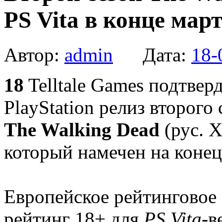
PS Vita в конце мар
Автор:
admin
Дата:
18-
18
Telltale Games подтвер
PlayStation релиз второго
The Walking Dead
(рус. 
который намечен на конец
Европейское рейтинговое 
рейтинг 18+ для
PS Vita
-в