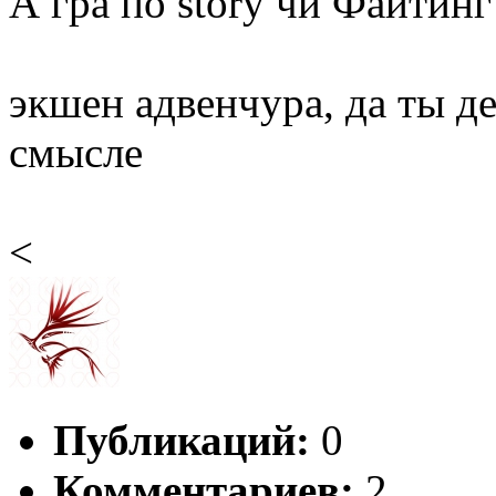
А гра по story чи Файтинг
экшен адвенчура, да ты д
смысле
<
Публикаций:
0
Комментариев:
2