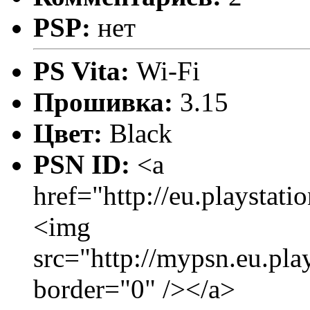
PSP:
нет
PS Vita:
Wi-Fi
Прошивка:
3.15
Цвет:
Black
PSN ID:
<a
href="http://eu.playstat
<img
src="http://mypsn.eu.pla
border="0" /></a>