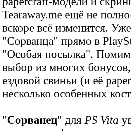
papercraft-модели и скрин
Tearaway.me ещё не полно
вскоре всё изменится. Уже
"Сорванца" прямо в PlaySt
"Особая посылка". Помимо
выбор из многих бонусов
ездовой свиньи (и её pape
несколько особенных кос
"
Сорванец
" для
PS Vita
ув