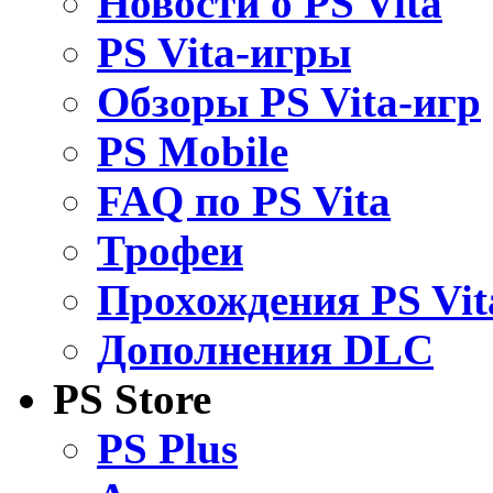
Новости о PS Vita
PS Vita-игры
Обзоры PS Vita-игр
PS Mobile
FAQ по PS Vita
Трофеи
Прохождения PS Vit
Дополнения DLC
PS Store
PS Plus