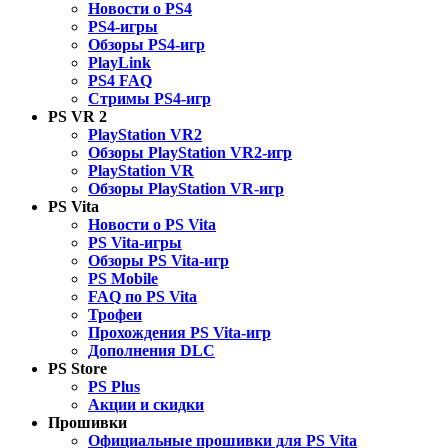
Новости о PS4
PS4-игры
Обзоры PS4-игр
PlayLink
PS4 FAQ
Стримы PS4-игр
PS VR 2
PlayStation VR2
Обзоры PlayStation VR2-игр
PlayStation VR
Обзоры PlayStation VR-игр
PS Vita
Новости о PS Vita
PS Vita-игры
Обзоры PS Vita-игр
PS Mobile
FAQ по PS Vita
Трофеи
Прохождения PS Vita-игр
Дополнения DLC
PS Store
PS Plus
Акции и скидки
Прошивки
Официальные прошивки для PS Vita