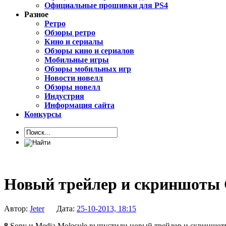
Официальные прошивки для PS4
Разное
Ретро
Обзоры ретро
Кино и сериалы
Обзоры кино и сериалов
Мобильные игры
Обзоры мобильных игр
Новости новелл
Обзоры новелл
Индустрия
Информация сайта
Конкурсы
Новый трейлер и скриншоты С
Автор:
Jeter
Дата:
25-10-2013, 18:15
8
Sony и Media Molecule выпустили новый трейлер и скриншо