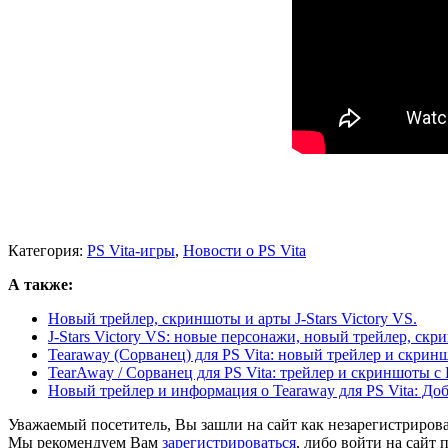
Категория:
PS Vita-игры
,
Новости о PS Vita
А также:
Новый трейлер, скриншоты и арты J-Stars Victory VS.
J-Stars Victory VS: новые персонажи, новый трейлер, ск
Tearaway (Сорванец) для PS Vita: новый трейлер и скрин
TearAway / Сорванец для PS Vita: трейлер и скриншоты с
Новый трейлер и информация о Tearaway для PS Vita: Доб
Уважаемый посетитель, Вы зашли на сайт как незарегистриров
Мы рекомендуем Вам
зарегистрироваться
, либо войти на сайт 