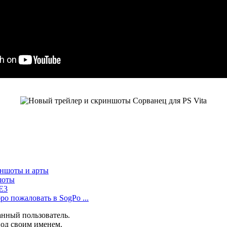
риншоты и арты
шоты
 E3
ро пожаловать в SogPo ...
анный пользователь.
под своим именем.