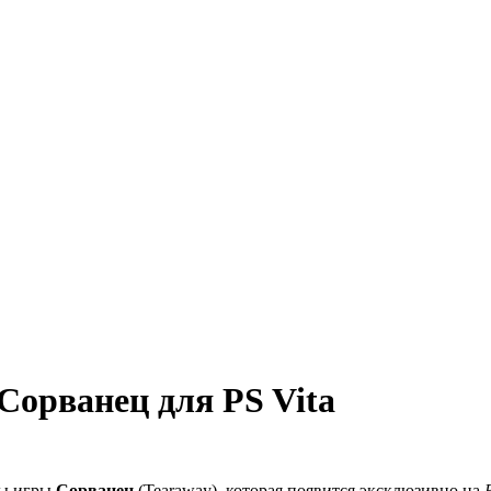
орванец для PS Vita
ты игры
Сорванец
(Tearaway), которая появится эксклюзивно на