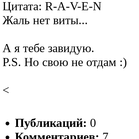
Цитата: R-A-V-E-N
Жаль нет виты...
А я тебе завидую.
P.S. Но свою не отдам :)
<
Публикаций:
0
Комментариев:
7