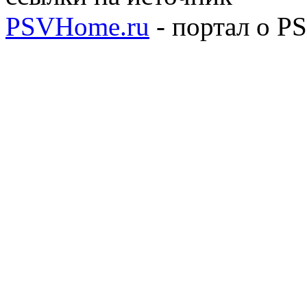
PSVHome.ru
- портал о P