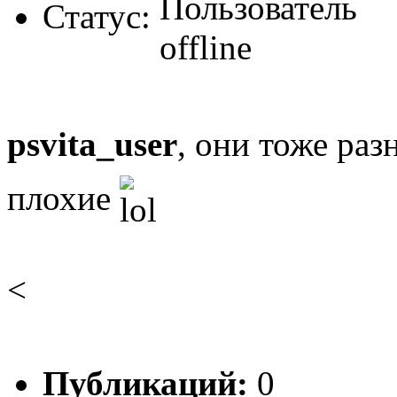
Статус:
psvita_user
, они тоже ра
плохие
<
Публикаций:
0