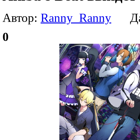
Автор:
Ranny_Ranny
Да
0