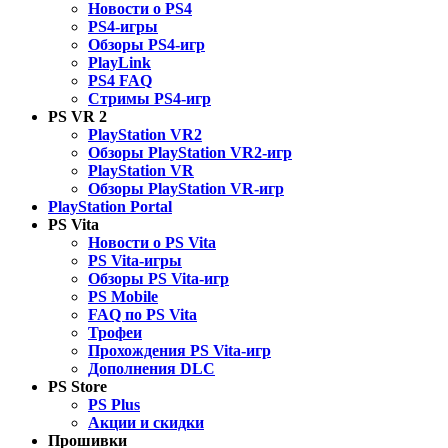
Новости о PS4
PS4-игры
Обзоры PS4-игр
PlayLink
PS4 FAQ
Стримы PS4-игр
PS VR 2
PlayStation VR2
Обзоры PlayStation VR2-игр
PlayStation VR
Обзоры PlayStation VR-игр
PlayStation Portal
PS Vita
Новости о PS Vita
PS Vita-игры
Обзоры PS Vita-игр
PS Mobile
FAQ по PS Vita
Трофеи
Прохождения PS Vita-игр
Дополнения DLC
PS Store
PS Plus
Акции и скидки
Прошивки