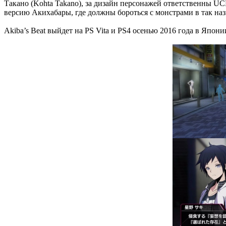
Такано (Kohta Takano), за дизайн персонажей ответственны U
версию Акихабары, где должны бороться с монстрами в так на
Akiba’s Beat выйдет на PS Vita и PS4 осенью 2016 года в Япони