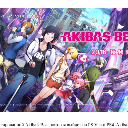
ованной Akiba’s Beat, которая выйдет на PS Vita и PS4. Akiba’