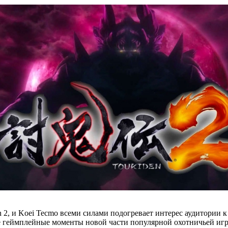
n 2, и Koei Tecmo всеми силами подогревает интерес аудитории 
геймплейные моменты новой части популярной охотничьей игры.