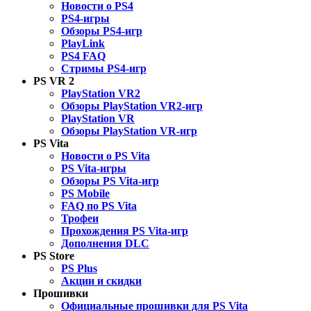
Новости о PS4
PS4-игры
Обзоры PS4-игр
PlayLink
PS4 FAQ
Стримы PS4-игр
PS VR 2
PlayStation VR2
Обзоры PlayStation VR2-игр
PlayStation VR
Обзоры PlayStation VR-игр
PS Vita
Новости о PS Vita
PS Vita-игры
Обзоры PS Vita-игр
PS Mobile
FAQ по PS Vita
Трофеи
Прохождения PS Vita-игр
Дополнения DLC
PS Store
PS Plus
Акции и скидки
Прошивки
Официальные прошивки для PS Vita