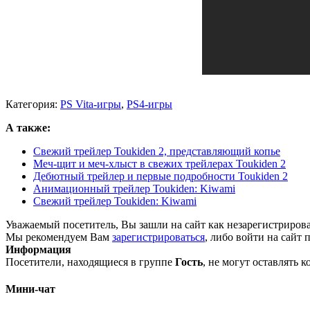
Категория:
PS Vita-игры
,
PS4-игры
А также:
Свежий трейлер Toukiden 2, представляющий копье
Меч-щит и меч-хлыст в свежих трейлерах Toukiden 2
Дебютный трейлер и первые подробности Toukiden 2
Анимационный трейлер Toukiden: Kiwami
Свежий трейлер Toukiden: Kiwami
Уважаемый посетитель, Вы зашли на сайт как незарегистриров
Мы рекомендуем Вам
зарегистрироваться
, либо войти на сайт 
Информация
Посетители, находящиеся в группе
Гость
, не могут оставлять 
Мини-чат