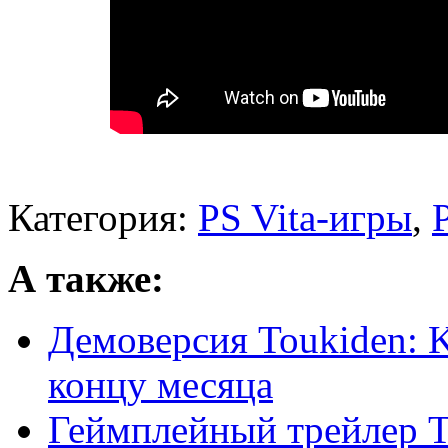
Категория:
PS Vita-игры
,
А также:
Демоверсия Toukiden: 
концу месяца
Геймплейный трейлер T