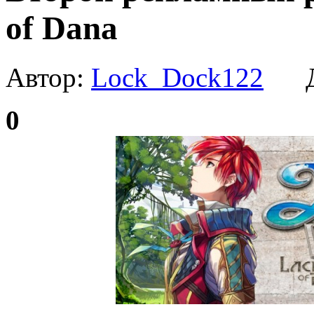
of Dana
Автор:
Lock_Dock122
Да
0