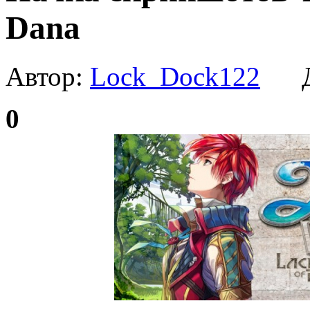
Dana
Автор:
Lock_Dock122
Да
0