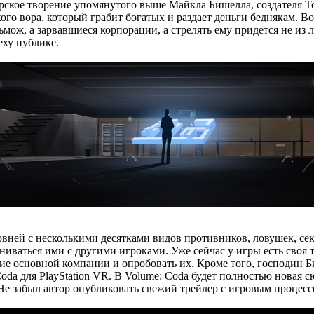
ское творение упомянутого выше Майкла Бишелла, создателя Toma
ого вора, который грабит богатых и раздает деньги беднякам. Во
ьмож, а зарвавшиеся корпорации, а стрелять ему придется не из 
еху публике.
вней с несколькими десятками видов противников, ловушек, сек
ниваться ими с другими игроками. Уже сейчас у игры есть своя 
е основной компании и опробовать их. Кроме того, господин Би
 Coda для PlayStation VR. В Volume: Coda будет полностью новая
 Не забыл автор опубликовать свежий трейлер с игровым процес