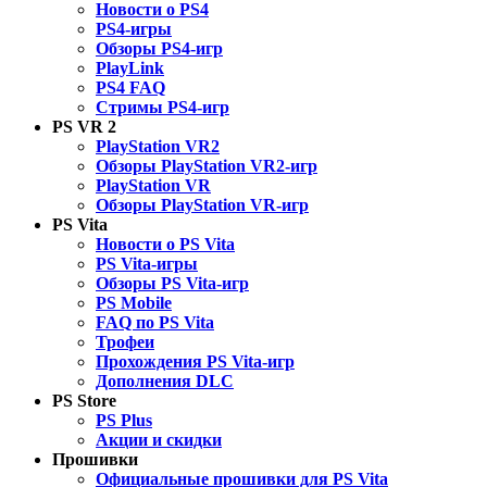
Новости о PS4
PS4-игры
Обзоры PS4-игр
PlayLink
PS4 FAQ
Стримы PS4-игр
PS VR 2
PlayStation VR2
Обзоры PlayStation VR2-игр
PlayStation VR
Обзоры PlayStation VR-игр
PS Vita
Новости о PS Vita
PS Vita-игры
Обзоры PS Vita-игр
PS Mobile
FAQ по PS Vita
Трофеи
Прохождения PS Vita-игр
Дополнения DLC
PS Store
PS Plus
Акции и скидки
Прошивки
Официальные прошивки для PS Vita