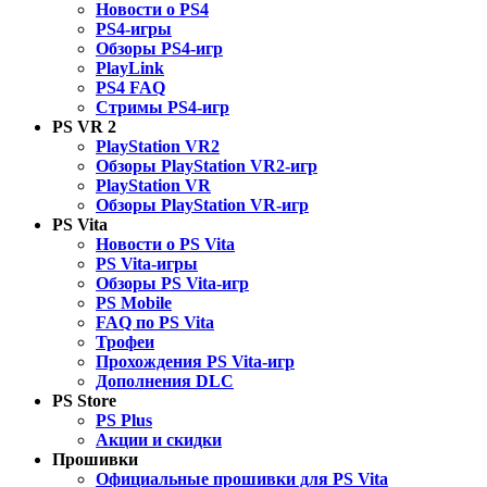
Новости о PS4
PS4-игры
Обзоры PS4-игр
PlayLink
PS4 FAQ
Стримы PS4-игр
PS VR 2
PlayStation VR2
Обзоры PlayStation VR2-игр
PlayStation VR
Обзоры PlayStation VR-игр
PS Vita
Новости о PS Vita
PS Vita-игры
Обзоры PS Vita-игр
PS Mobile
FAQ по PS Vita
Трофеи
Прохождения PS Vita-игр
Дополнения DLC
PS Store
PS Plus
Акции и скидки
Прошивки
Официальные прошивки для PS Vita