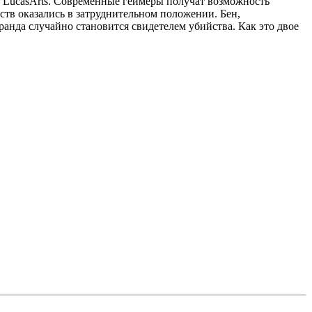
ии LucasArts. Современные геймеры получат возможность
тв оказались в затруднительном положении. Бен,
анда случайно становится свидетелем убийства. Как это двое