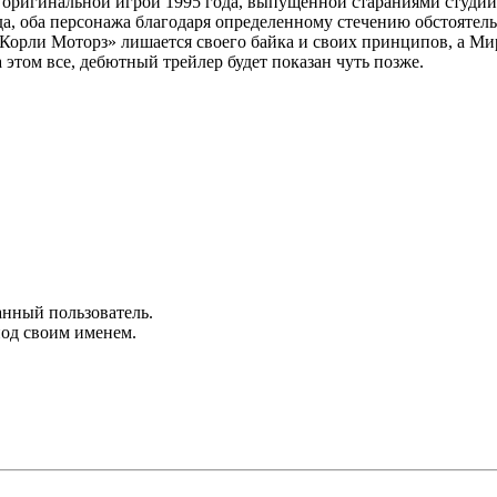
ся с оригинальной игрой 1995 года, выпущенной стараниями студ
, оба персонажа благодаря определенному стечению обстоятельс
орли Моторз» лишается своего байка и своих принципов, а Мир
 этом все, дебютный трейлер будет показан чуть позже.
анный пользователь.
под своим именем.