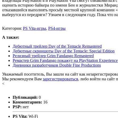
владельцы PlayStation 4 и PlayStation Vita смогут ознакомить
оценить историю байкера по имени Бен и журналистки Миранда
отказавшийся выполнять просьбу местной крупной компании «К
выберутся из передряги? Узнаем в следующем году. Пока что на
Категория:
PS Vita-игры
,
PS4-игры
А также:
Дебютный трейлер Day of the Tentacle Remastered
Дебютные скриншоты Day of the Tentacle: Special Edition
Релизный трейлер Grim Fandango Remastered
Ремастер Grim Fandango покажут на PlayStation Experience
Дневники разработчиков Double Fine Productions
Уважаемый посетитель, Вы зашли на сайт как незарегистриров
Мы рекомендуем Вам
зарегистрироваться
, либо войти на сайт 
<
Публикаций:
0
Комментариев:
16
PSP:
нет
PS Vita:
Wi-Fi