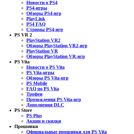
Новости о PS4
PS4-игры
Обзоры PS4-игр
PlayLink
PS4 FAQ
Стримы PS4-игр
PS VR 2
PlayStation VR2
Обзоры PlayStation VR2-игр
PlayStation VR
Обзоры PlayStation VR-игр
PS Vita
Новости о PS Vita
PS Vita-игры
Обзоры PS Vita-игр
PS Mobile
FAQ по PS Vita
Трофеи
Прохождения PS Vita-игр
Дополнения DLC
PS Store
PS Plus
Акции и скидки
Прошивки
Официальные прошивки для PS Vita