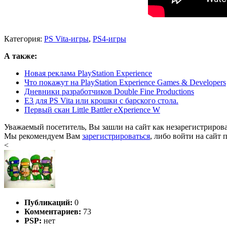
Категория:
PS Vita-игры
,
PS4-игры
А также:
Новая реклама PlayStation Experience
Что покажут на PlayStation Experience Games & Developers
Дневники разработчиков Double Fine Productions
E3 для PS Vita или крошки с барского стола.
Первый скан Little Battler eXperience W
Уважаемый посетитель, Вы зашли на сайт как незарегистриров
Мы рекомендуем Вам
зарегистрироваться
, либо войти на сайт 
<
Публикаций:
0
Комментариев:
73
PSP:
нет