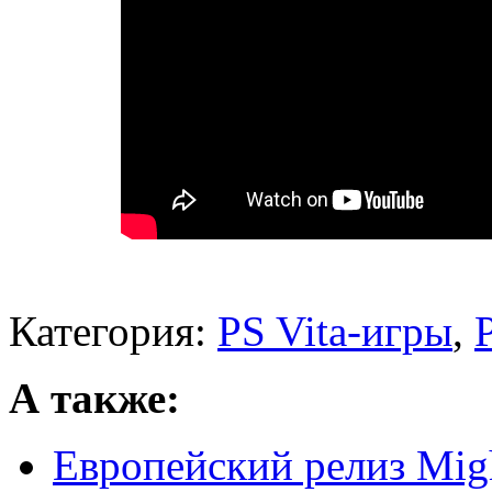
Категория:
PS Vita-игры
,
А также:
Европейский релиз Migh