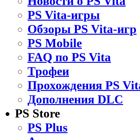
Новости о PS Vita
PS Vita-игры
Обзоры PS Vita-игр
PS Mobile
FAQ по PS Vita
Трофеи
Прохождения PS Vit
Дополнения DLC
PS Store
PS Plus