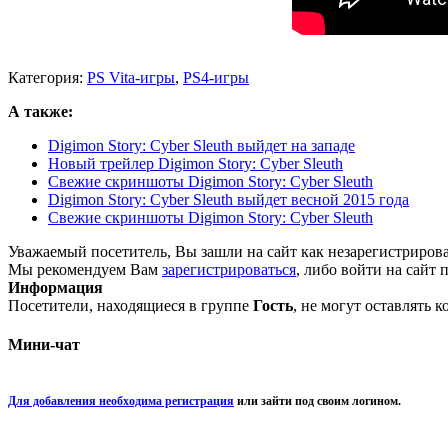
Категория:
PS Vita-игры
,
PS4-игры
А также:
Digimon Story: Cyber Sleuth выйдет на западе
Новый трейлер Digimon Story: Cyber Sleuth
Свежие скриншоты Digimon Story: Cyber Sleuth
Digimon Story: Cyber Sleuth выйдет весной 2015 года
Свежие скриншоты Digimon Story: Cyber Sleuth
Уважаемый посетитель, Вы зашли на сайт как незарегистриров
Мы рекомендуем Вам
зарегистрироваться
, либо войти на сайт 
Информация
Посетители, находящиеся в группе
Гость
, не могут оставлять 
Мини-чат
Для добавления необходима регистрация
или зайти под своим логином.