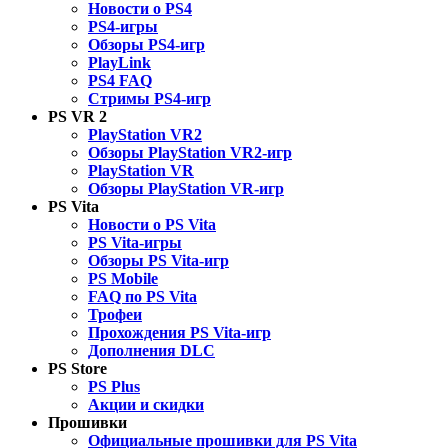
Новости о PS4
PS4-игры
Обзоры PS4-игр
PlayLink
PS4 FAQ
Стримы PS4-игр
PS VR 2
PlayStation VR2
Обзоры PlayStation VR2-игр
PlayStation VR
Обзоры PlayStation VR-игр
PS Vita
Новости о PS Vita
PS Vita-игры
Обзоры PS Vita-игр
PS Mobile
FAQ по PS Vita
Трофеи
Прохождения PS Vita-игр
Дополнения DLC
PS Store
PS Plus
Акции и скидки
Прошивки
Официальные прошивки для PS Vita