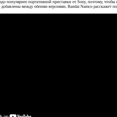
раздо популярнее портативной приставки от Sony, поэтому, чтобы
т добавлены между обеими версиями, Bandai Namco расскажет по