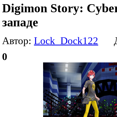
Digimon Story: Cybe
западе
Автор:
Lock_Dock122
Да
0