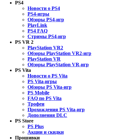
PS4
Новости о PS4
PS4-игры
Обзоры PS4-игр
PlayLink
PS4 FAQ
Стримы PS4-игр
PS VR 2
PlayStation VR2
Обзоры PlayStation VR2-игр
PlayStation VR
Обзоры PlayStation VR-игр
PS Vita
Новости о PS Vita
PS Vita-игры
Обзоры PS Vita-игр
PS Mobile
FAQ по PS Vita
Трофеи
Прохождения PS Vita-игр
Дополнения DLC
PS Store
PS Plus
Акции и скидки
Прошивки