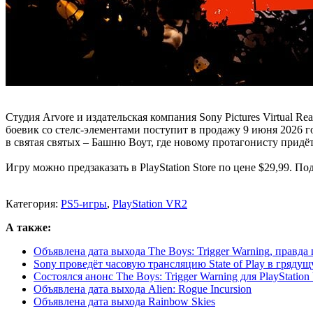
Студия Arvore и издательская компания Sony Pictures Virtual R
боевик со стелс-элементами поступит в продажу 9 июня 2026 
в святая святых – Башню Воут, где новому протагонисту придё
Игру можно предзаказать в PlayStation Store по цене $29,99. П
Категория:
PS5-игры
,
PlayStation VR2
А также:
Объявлена дата выхода The Boys: Trigger Warning, правда п
Sony проведёт часовую трансляцию State of Play в гряду
Состоялся анонс The Boys: Trigger Warning для PlayStatio
Объявлена дата выхода Alien: Rogue Incursion
Объявлена дата выхода Rainbow Skies