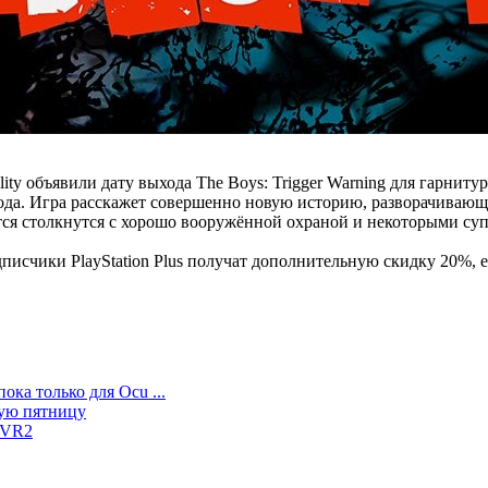
eality объявили дату выхода The Boys: Trigger Warning для гарн
года. Игра расскажет совершенно новую историю, разворачиваю
тся столкнутся с хорошо вооружённой охраной и некоторыми суп
одписчики PlayStation Plus получат дополнительную скидку 20%, 
ока только для Ocu ...
щую пятницу
n VR2