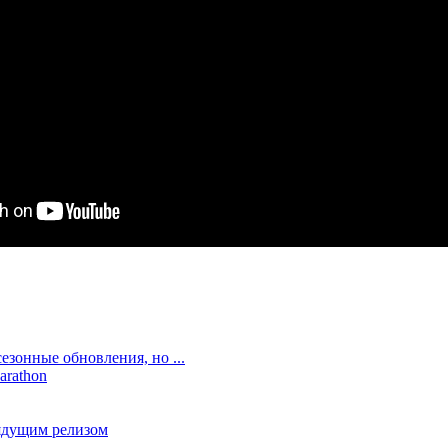
зонные обновления, но ...
arathon
рядущим релизом