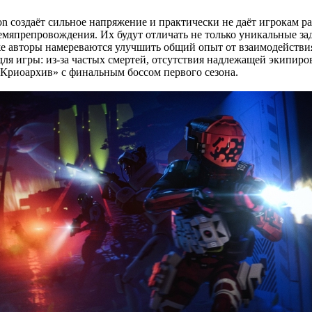
n создаёт сильное напряжение и практически не даёт игрокам р
емяпрепровождения. Их будут отличать не только уникальные з
кже авторы намереваются улучшить общий опыт от взаимодействия
 для игры: из-за частых смертей, отсутствия надлежащей экипи
 «Криоархив» с финальным боссом первого сезона.