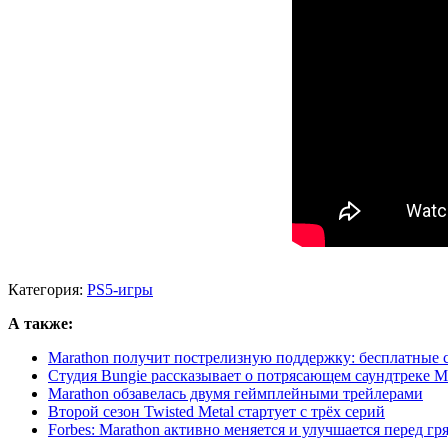
Категория:
PS5-игры
А также:
Marathon получит пострелизную поддержку: бесплатные се
Студия Bungie рассказывает о потрясающем саундтреке M
Marathon обзавелась двумя геймплейными трейлерами
Второй сезон Twisted Metal стартует с трёх серий
Forbes: Marathon активно меняется и улучшается перед г