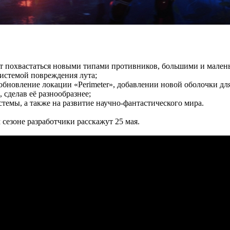
ет похвастаться новыми типами противников, большими и мален
истемой повреждения лута;
 обновление локации «Perimeter», добавлении новой оболочки дл
сделав её разнообразнее;
стемы, а также на развитие научно-фантастического мира.
м сезоне разработчики расскажут 25 мая.