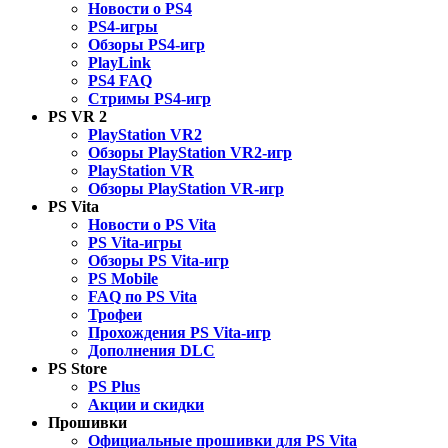
Новости о PS4
PS4-игры
Обзоры PS4-игр
PlayLink
PS4 FAQ
Стримы PS4-игр
PS VR 2
PlayStation VR2
Обзоры PlayStation VR2-игр
PlayStation VR
Обзоры PlayStation VR-игр
PS Vita
Новости о PS Vita
PS Vita-игры
Обзоры PS Vita-игр
PS Mobile
FAQ по PS Vita
Трофеи
Прохождения PS Vita-игр
Дополнения DLC
PS Store
PS Plus
Акции и скидки
Прошивки
Официальные прошивки для PS Vita