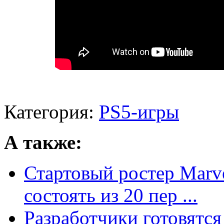
Категория:
PS5-игры
А также:
Стартовый ростер Marve
состоять из 20 пер ...
Разработчики готовятся