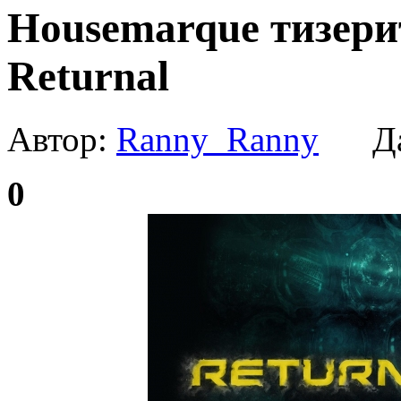
Housemarque тизерит
Returnal
Автор:
Ranny_Ranny
Да
0