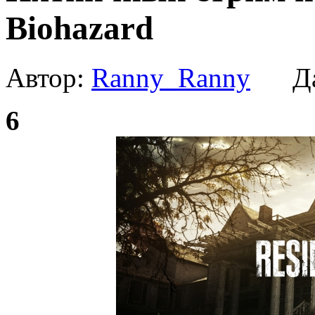
Biohazard
Автор:
Ranny_Ranny
Да
6