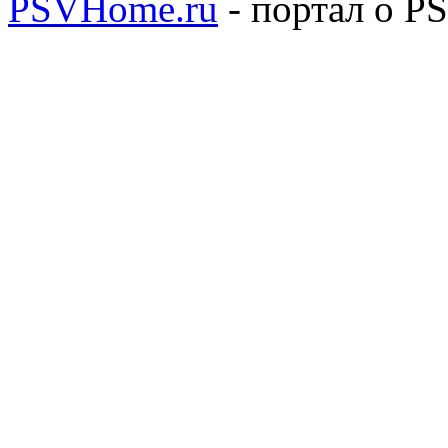
PSVHome.ru
- портал о P