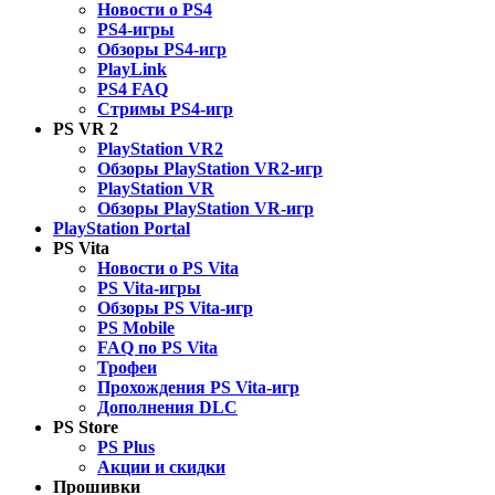
Новости о PS4
PS4-игры
Обзоры PS4-игр
PlayLink
PS4 FAQ
Стримы PS4-игр
PS VR 2
PlayStation VR2
Обзоры PlayStation VR2-игр
PlayStation VR
Обзоры PlayStation VR-игр
PlayStation Portal
PS Vita
Новости о PS Vita
PS Vita-игры
Обзоры PS Vita-игр
PS Mobile
FAQ по PS Vita
Трофеи
Прохождения PS Vita-игр
Дополнения DLC
PS Store
PS Plus
Акции и скидки
Прошивки