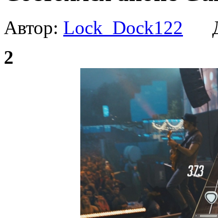
Автор:
Lock_Dock122
Да
2