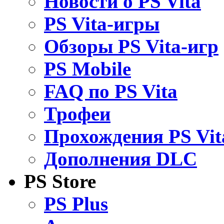
Новости о PS Vita
PS Vita-игры
Обзоры PS Vita-игр
PS Mobile
FAQ по PS Vita
Трофеи
Прохождения PS Vit
Дополнения DLC
PS Store
PS Plus