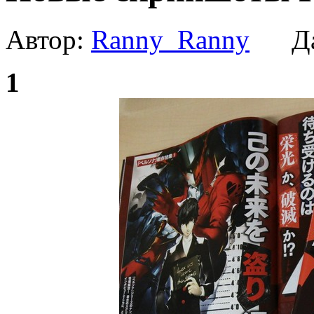
Автор:
Ranny_Ranny
Да
1