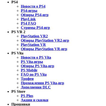
PS4
Новости о PS4
PS4-игры
Обзоры PS4-игр
PlayLink
PS4 FAQ
Стримы PS4-игр
PS VR 2
PlayStation VR2
Обзоры PlayStation VR2-игр
PlayStation VR
Обзоры PlayStation VR-игр
PS Vita
Новости о PS Vita
PS Vita-игры
Обзоры PS Vita-игр
PS Mobile
FAQ по PS Vita
Трофеи
Прохождения PS Vita-игр
Дополнения DLC
PS Store
PS Plus
Акции и скидки
Прошивки