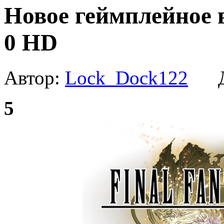
Новое геймплейное в
0 HD
Автор:
Lock_Dock122
Да
5