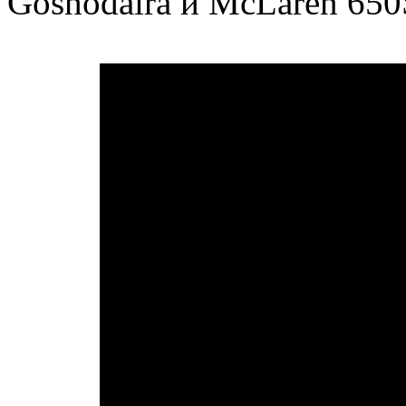
Goshodaira и McLaren 650