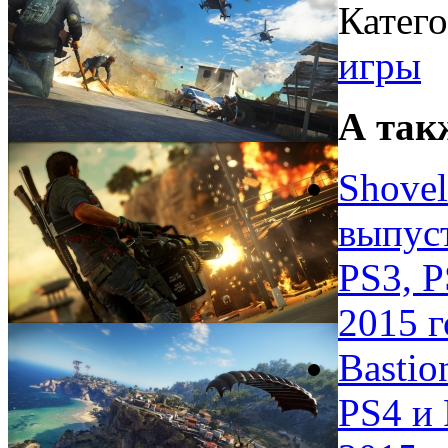
Катег
игры
А так
Shovel
выпуст
PS3, P
2015 г
Bastio
PS4 и 