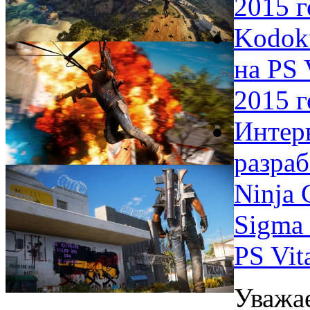
2015 г
Kodok
на PS 
2015 г
Интер
разра
Ninja 
Sigma 
PS Vit
Уважа