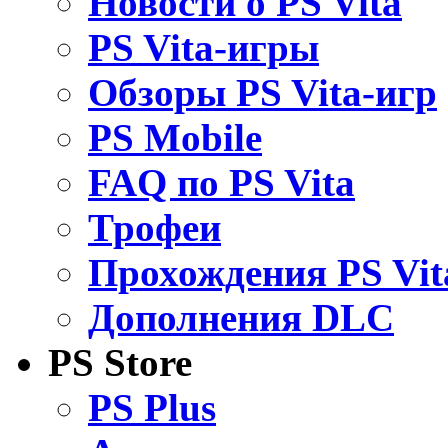
Новости о PS Vita
PS Vita-игры
Обзоры PS Vita-игр
PS Mobile
FAQ по PS Vita
Трофеи
Прохождения PS Vit
Дополнения DLC
PS Store
PS Plus