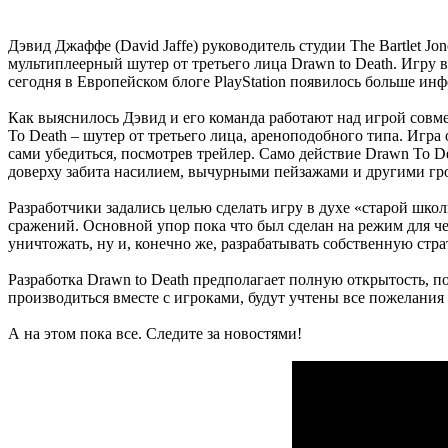
Дэвид Джаффе (David Jaffe) руководитель студии The Bartlet Jone
мультиплеерный шутер от третьего лица Drawn to Death. Игру 
сегодня в Европейском блоге PlayStation появилось больше ин
Как выяснилось Дэвид и его команда работают над игрой совмес
To Death – шутер от третьего лица, ареноподобного типа. Игр
сами убедиться, посмотрев трейлер. Само действие Drawn To D
доверху забита насилием, вычурными пейзажами и другими гр
Разработчики задались целью сделать игру в духе «старой ш
сражений. Основной упор пока что был сделан на режим для ч
уничтожать, ну и, конечно же, разрабатывать собственную стр
Разработка Drawn to Death предполагает полную открытость, п
производиться вместе с игроками, будут учтены все пожелания 
А на этом пока все. Следите за новостями!