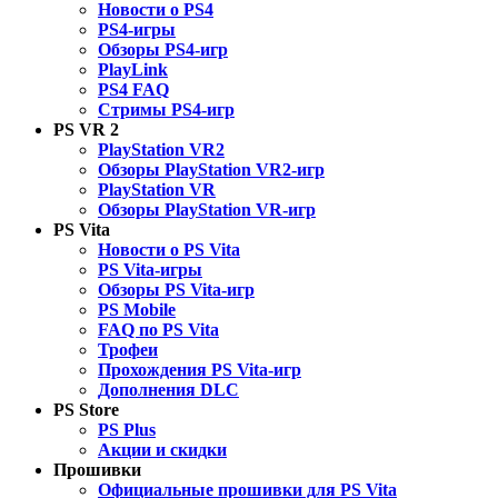
Новости о PS4
PS4-игры
Обзоры PS4-игр
PlayLink
PS4 FAQ
Стримы PS4-игр
PS VR 2
PlayStation VR2
Обзоры PlayStation VR2-игр
PlayStation VR
Обзоры PlayStation VR-игр
PS Vita
Новости о PS Vita
PS Vita-игры
Обзоры PS Vita-игр
PS Mobile
FAQ по PS Vita
Трофеи
Прохождения PS Vita-игр
Дополнения DLC
PS Store
PS Plus
Акции и скидки
Прошивки
Официальные прошивки для PS Vita