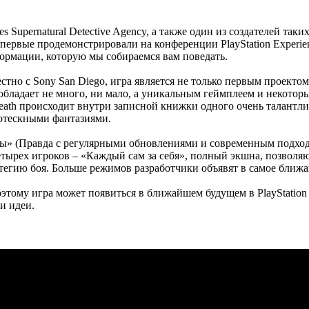
s Supernatural Detective Agency, а также один из создателей таки
впервые продемонстрировали на конференции PlayStation Experien
формации, которую мы собираемся вам поведать.
тно с Sony San Diego, игра является не только первым проектом 
а обладает не много, ни мало, а уникальным геймплеем и некото
eath происходит внутри записной книжки одного очень талантли
отескными фантазиями.
колы» (Правда с регулярными обновлениями и современным подх
етырех игроков – «Каждый сам за себя», полный экшна, позволя
атегию боя. Больше режимов разработчики объявят в самое ближ
оэтому игра может появиться в ближайшем будущем в PlayStation
и идеи.