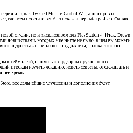
х серий игр, как Twisted Metal и God of War, анонсировал
ce, где всем посетителям был показан первый трейлер. Однако,
новой студии, но и эксклюзивом для PlayStation 4. Итак, Drawn
рыми новшествами, которых ещё нигде не было, в чем вы можете
вого подростка - начинающего художника, голова которого
одом к геймплею), с помесью хардкорных рукопашных
ющий игрокам изучать локацию, искать секреты, отслеживать и
айшее время.
 Store, все дальнейшие улучшения и дополнения будут