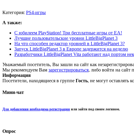
Категория:
PS4-игры
А также:
С юбилеем PlayStation! Три бесплатные игры от EA!
Лучшие пользовательские уровни LittleBigPlanet 3
На что способен редактор уровней в LittleBigPlanet 3?
Запуск LittleBigPlanet 3 в Европе задержится на неделю
Разработчики LittleBigPlanet Vita работают над портом не
Уважаемый посетитель, Вы зашли на сайт как незарегистриров
Мы рекомендуем Вам
зарегистрироваться
, либо войти на сайт 
Информация
Посетители, находящиеся в группе
Гость
, не могут оставлять 
Мини-чат
Для добавления необходима регистрация
или зайти под своим логином.
Опрос