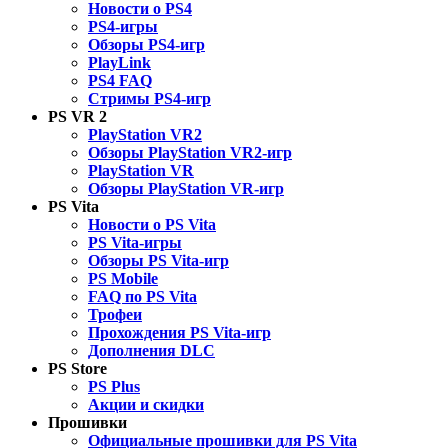
Новости о PS4
PS4-игры
Обзоры PS4-игр
PlayLink
PS4 FAQ
Стримы PS4-игр
PS VR 2
PlayStation VR2
Обзоры PlayStation VR2-игр
PlayStation VR
Обзоры PlayStation VR-игр
PS Vita
Новости о PS Vita
PS Vita-игры
Обзоры PS Vita-игр
PS Mobile
FAQ по PS Vita
Трофеи
Прохождения PS Vita-игр
Дополнения DLC
PS Store
PS Plus
Акции и скидки
Прошивки
Официальные прошивки для PS Vita