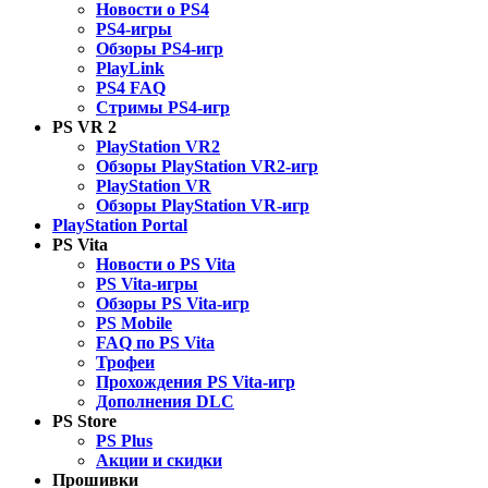
Новости о PS4
PS4-игры
Обзоры PS4-игр
PlayLink
PS4 FAQ
Стримы PS4-игр
PS VR 2
PlayStation VR2
Обзоры PlayStation VR2-игр
PlayStation VR
Обзоры PlayStation VR-игр
PlayStation Portal
PS Vita
Новости о PS Vita
PS Vita-игры
Обзоры PS Vita-игр
PS Mobile
FAQ по PS Vita
Трофеи
Прохождения PS Vita-игр
Дополнения DLC
PS Store
PS Plus
Акции и скидки
Прошивки