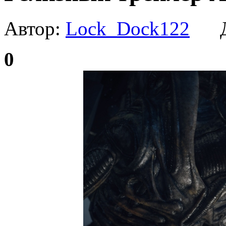
Автор:
Lock_Dock122
Да
0