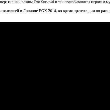
оперативный режим Exo Survival и так полюбившиеся игрокам м
оходившей в Лондоне EGX 2014, во время презентации он раскр