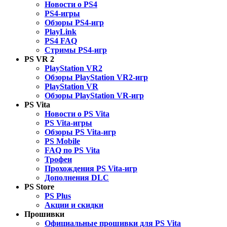
Новости о PS4
PS4-игры
Обзоры PS4-игр
PlayLink
PS4 FAQ
Стримы PS4-игр
PS VR 2
PlayStation VR2
Обзоры PlayStation VR2-игр
PlayStation VR
Обзоры PlayStation VR-игр
PS Vita
Новости о PS Vita
PS Vita-игры
Обзоры PS Vita-игр
PS Mobile
FAQ по PS Vita
Трофеи
Прохождения PS Vita-игр
Дополнения DLC
PS Store
PS Plus
Акции и скидки
Прошивки
Официальные прошивки для PS Vita