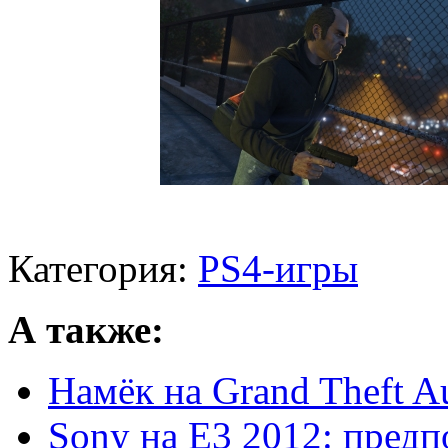
Категория:
PS4-игры
А также:
Намёк на Grand Theft Au
Sony на Е3 2012: предп